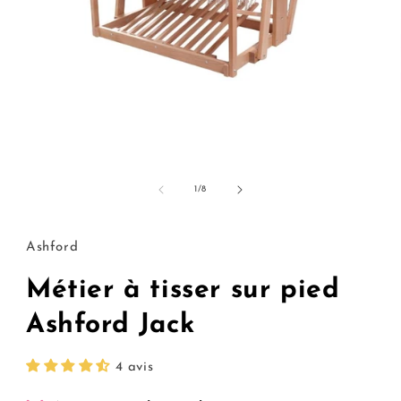
Ouvrir
le
média
1
de
1
/
8
dans
une
fenêtre
modale
Ashford
Métier à tisser sur pied
Ashford Jack
4 avis