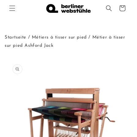
et
passer
Panier
au
contenu
Startseite
/
Métiers à tisser sur pied
/
Métier à tisser
sur pied Ashford Jack
Passer aux
informations
produits