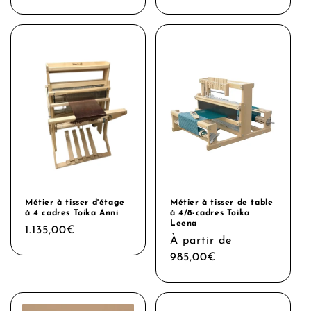
Métier à tisser d'étage
Métier à tisser de table
à 4 cadres Toika Anni
à 4/8-cadres Toika
Leena
Prix
1.135,00€
Prix
À partir de
habituel
habituel
985,00€