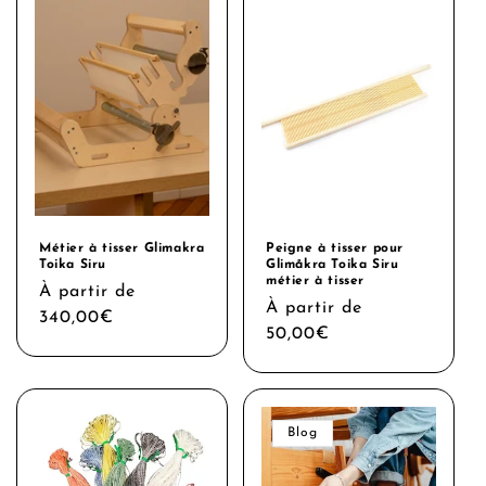
Métier à tisser Glimakra
Peigne à tisser pour
Toika Siru
Glimåkra Toika Siru
métier à tisser
Prix
À partir de
Prix
À partir de
habituel
340,00€
habituel
50,00€
Blog