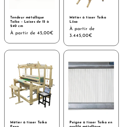
Tendeur métallique
Métier à tisser Toika
Toika – Laizes de 15 à
Liisa
240 cm
Prix
À partir de
Prix
À partir de 45,00€
habituel
3.445,00€
habituel
Métier à tisser Toika
Peigne à tisser Toika en
Eeva
profilé métallique