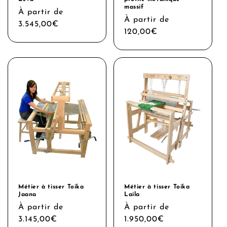
massif
Prix
À partir de
Prix
À partir de
habituel
3.545,00€
habituel
120,00€
Métier à tisser Toika
Métier à tisser Toika
Jaana
Laila
Prix
À partir de
Prix
À partir de
habituel
3.145,00€
habituel
1.950,00€